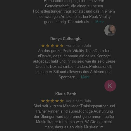
Herausforderung ist, eine motivierte
Gemeinschaft, die einen zu neuen
Höchstleistungen trägt schätzt und das in einem
hochwertigen Ambiente ist bei Peak Vitality
genau richtig. Für mich als
… Mehr
Donya Culhaoglu
★★★★★
vor einem Jahr
An das ganze Peak Vitality TeamD a n k e
♥️Danke, dass ihr soooo ein geiles Konzept
aufgebaut habt und ihr so seid wie ihr seid.Diese
Crossfit Box ist einfach anders.Professionell,
eleganter Stil und alleswas das Athleten und
Sportherz
… Mehr
Klaus Barth
★★★★★
vor einem Jahr
Sind seit kurzem Mitglieder.Trainingspartner und
Trainer /-innen sind super.Richtige Ausführung
der Übungen wird sehr ernst genommen - außer
Muskelkarter tut nichts weh. Wußte gar nicht
mehr, dass es so viele Muskeln im