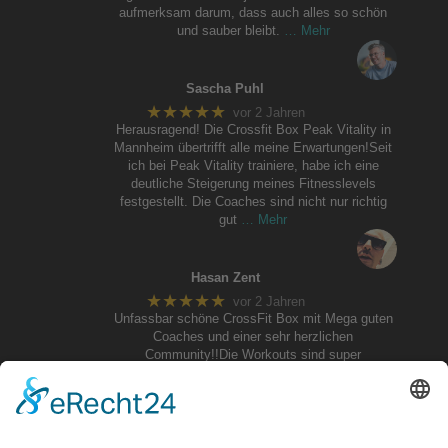
aufmerksam darum, dass auch alles so schön
und sauber bleibt.
… Mehr
Sascha Puhl
★★★★★
vor 2 Jahren
Herausragend! Die Crossfit Box Peak Vitality in
Mannheim übertrifft alle meine Erwartungen!Seit
ich bei Peak Vitality trainiere, habe ich eine
deutliche Steigerung meines Fitnesslevels
festgestellt. Die Coaches sind nicht nur richtig
gut
… Mehr
Hasan Zent
★★★★★
vor 2 Jahren
Unfassbar schöne CrossFit Box mit Mega guten
Coaches und einer sehr herzlichen
Community!!Die Workouts sind super
abwechslungsreich, es gibt ein sehr großes
Angebot an Kursen und Kurszeiten, von Mobility
über Endurance, CrossFit Classes,
… Mehr