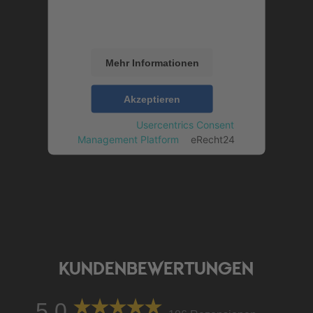
Sie der Nutzung des Service zu, um
diese Inhalte anzuzeigen.
Mehr Informationen
Akzeptieren
powered by
Usercentrics Consent
Management Platform
&
eRecht24
KUNDENBEWERTUNGEN
5,0