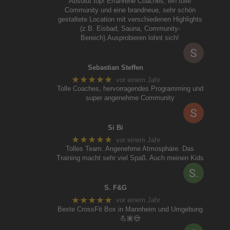
Absolut top! Erfahrene Coaches, ein tolle
Community und eine brandneue, sehr schön
gestaltete Location mit verschiedenen Highlights
(z.B. Eisbad, Sauna, Community-
Bereich).Ausprobieren lohnt sich!
Sebastian Steffen
★★★★★
vor einem Jahr
Tolle Coaches, hervorragendes Programming und
super angenehme Community
Si Bi
★★★★★
vor einem Jahr
Tolles Team. Angenehme Atmosphäre. Das
Training macht sehr viel Spaß. Auch meinen Kids
S. F&G
★★★★★
vor einem Jahr
Beste CrossFit Box in Mannheim und Umgebung
💪🏽😍