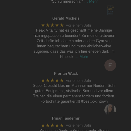
"Schlummerschlaf"
… Mehr
Gerald Michels
★★★★★
vor einem Jahr
Peak Vitality hat es geschafft meine 3jährige
Trainingspause zu beenden! Zu meiner aktiveren
Zeit durfte ich das ein oder andere Gym von
Innen begutachten und muss ehrlicherweise
zugeben, dass das was ich hier erleben darf, im
Hinblick
… Mehr
Florian Wack
★★★★★
vor einem Jahr
Super Crossfit-Box im Mannheimer Norden. Sehr
gutes Equipment, stylische Box und vor allem
Trainer, die einen permanent fördern und fordern.
Fortschritte garantiert!!! #bestboxintown
Pinar Tasdemir
★★★★★
vor einem Jahr
Wenn ich könnte, würde ich mehr Sterne