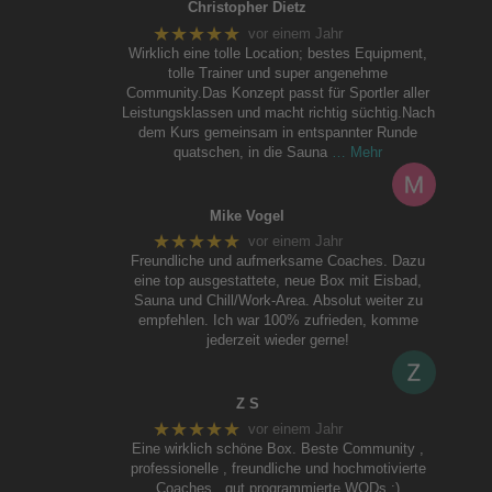
Christopher Dietz
★★★★★
vor einem Jahr
Wirklich eine tolle Location; bestes Equipment,
tolle Trainer und super angenehme
Community.Das Konzept passt für Sportler aller
Leistungsklassen und macht richtig süchtig.Nach
dem Kurs gemeinsam in entspannter Runde
quatschen, in die Sauna
… Mehr
Mike Vogel
★★★★★
vor einem Jahr
Freundliche und aufmerksame Coaches. Dazu
eine top ausgestattete, neue Box mit Eisbad,
Sauna und Chill/Work-Area. Absolut weiter zu
empfehlen. Ich war 100% zufrieden, komme
jederzeit wieder gerne!
Z S
★★★★★
vor einem Jahr
Eine wirklich schöne Box. Beste Community ,
professionelle , freundliche und hochmotivierte
Coaches , gut programmierte WODs :)