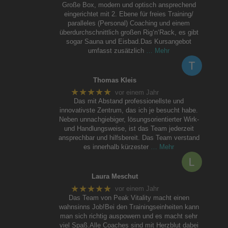
Große Box, modern und optisch ansprechend
eingerichtet mit 2. Ebene für freies Training/
paralleles (Personal) Coaching und einem
überdurchschnittlich großen Rig‘n‘Rack, es gibt
sogar Sauna und Eisbad.Das Kursangebot
umfasst zusätzlich
… Mehr
Thomas Kleis
★★★★★
vor einem Jahr
Das mit Abstand professionellste und
innovativste Zentrum, das ich je besucht habe.
Neben unnachgiebiger, lösungsorientierter Wirk-
und Handlungsweise, ist das Team jederzeit
ansprechbar und hilfsbereit. Das Team verstand
es innerhalb kürzester
… Mehr
Laura Meschut
★★★★★
vor einem Jahr
Das Team von Peak Vitality macht einen
wahnsinns Job!Bei den Trainingseinheiten kann
man sich richtig auspowern und es macht sehr
viel Spaß.Alle Coaches sind mit Herzblut dabei