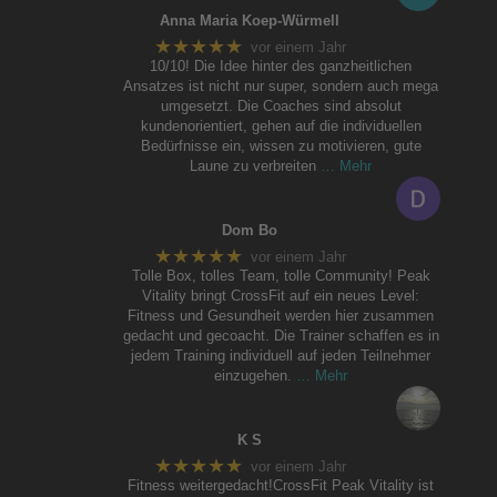
Anna Maria Koep-Würmell
★★★★★
vor einem Jahr
10/10! Die Idee hinter des ganzheitlichen
Ansatzes ist nicht nur super, sondern auch mega
umgesetzt. Die Coaches sind absolut
kundenorientiert, gehen auf die individuellen
Bedürfnisse ein, wissen zu motivieren, gute
Laune zu verbreiten
… Mehr
Dom Bo
★★★★★
vor einem Jahr
Tolle Box, tolles Team, tolle Community! Peak
Vitality bringt CrossFit auf ein neues Level:
Fitness und Gesundheit werden hier zusammen
gedacht und gecoacht. Die Trainer schaffen es in
jedem Training individuell auf jeden Teilnehmer
einzugehen.
… Mehr
K S
★★★★★
vor einem Jahr
Fitness weitergedacht!CrossFit Peak Vitality ist