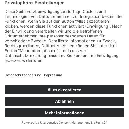
Kim Welze
★★★★★
vor 2 Jahren
Einfach eine tolle Box. Alles war super
unkompliziert & schön. Habe mich nur selten
sofort so wohl in einer Box gefühlt. Räumlich wie
menschlich 10/10. Mega nette Leute, die Owner
& Trainer*innen lieben den Sport und bringen
entsprechend
… Mehr
Benjamin reinhardt
★★★★★
vor 2 Jahren
Super moderne Box mit tollen Coaches und
einzigartigem Programming! Und das beste ist:
Es gibt kostenlosen Kaffee, der auch noch
schmeckt 😀
V. B.
★★★★★
vor 2 Jahren
Strukturiertes und durchdachtes Training.
Erfahrene Trainer. Beste Box! Wer bei euch
trainiert wird süchtig! Macht weiter so!!