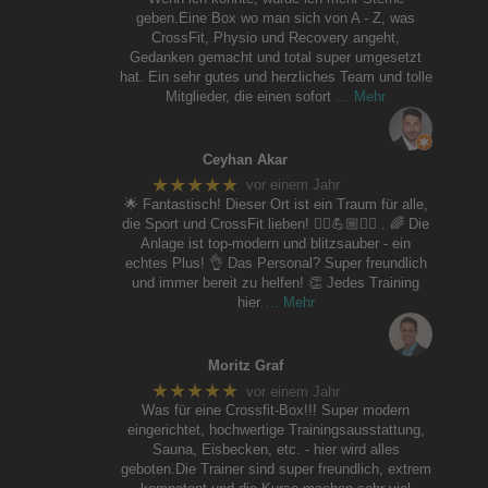
geben.Eine Box wo man sich von A - Z, was
CrossFit, Physio und Recovery angeht,
Gedanken gemacht und total super umgesetzt
hat. Ein sehr gutes und herzliches Team und tolle
Mitglieder, die einen sofort
… Mehr
Ceyhan Akar
★★★★★
vor einem Jahr
🌟 Fantastisch! Dieser Ort ist ein Traum für alle,
die Sport und CrossFit lieben! 🏃‍♀️💪🏼🚴‍♀️ . 🌈 Die
Anlage ist top-modern und blitzsauber - ein
echtes Plus! 👌 Das Personal? Super freundlich
und immer bereit zu helfen! 👏 Jedes Training
hier
… Mehr
Moritz Graf
★★★★★
vor einem Jahr
Was für eine Crossfit-Box!!! Super modern
eingerichtet, hochwertige Trainingsausstattung,
Sauna, Eisbecken, etc. - hier wird alles
geboten.Die Trainer sind super freundlich, extrem