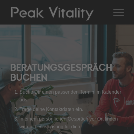
BERATUNGS­GESPRÄCH
BUCHEN
Suche Dir einen passenden Termin im Kalender
aus.
Trage deine Kontaktdaten ein.
In einem persönlichen Gespräch vor Ort finden
wir die beste Lösung für dich.