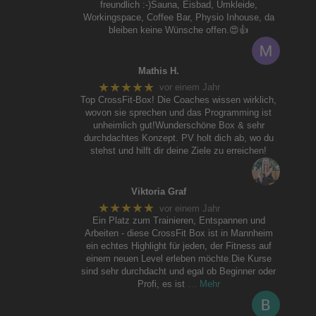
freundlich :-)Sauna, Eisbad, Umkleide,
Workingspace, Coffee Bar, Physio Inhouse, da
bleiben keine Wünsche offen.😍👍
Mathis H.
★★★★★
vor einem Jahr
Top CrossFit-Box! Die Coaches wissen wirklich,
wovon sie sprechen und das Programming ist
unheimlich gut!Wunderschöne Box & sehr
durchdachtes Konzept. PV holt dich ab, wo du
stehst und hilft dir deine Ziele zu erreichen!
Viktoria Graf
★★★★★
vor einem Jahr
Ein Platz zum Trainieren, Entspannen und
Arbeiten - diese CrossFit Box ist in Mannheim
ein echtes Highlight für jeden, der Fitness auf
einem neuen Level erleben möchte.Die Kurse
sind sehr durchdacht und egal ob Beginner oder
Profi, es ist
… Mehr